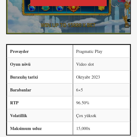
Provayder
Pragmatic Play
Oyun növü
Video slot
Buraxılış tarixi
Oktyabr 2023
Barabanlar
6×5
RTP
96.50%
Volatillik
Çox yüksək
Maksimum uduz
15,000x