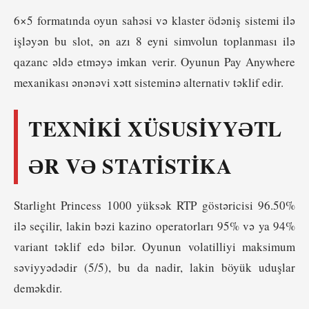
6×5 formatında oyun sahəsi və klaster ödəniş sistemi ilə
işləyən bu slot, ən azı 8 eyni simvolun toplanması ilə
qazanc əldə etməyə imkan verir. Oyunun Pay Anywhere
mexanikası ənənəvi xətt sisteminə alternativ təklif edir.
TEXNIKI XÜSUSIYYƏTL
ƏR VƏ STATISTIKA
Starlight Princess 1000 yüksək RTP göstəricisi 96.50%
ilə seçilir, lakin bəzi kazino operatorları 95% və ya 94%
variant təklif edə bilər. Oyunun volatilliyi maksimum
səviyyədədir (5/5), bu da nadir, lakin böyük uduşlar
deməkdir.