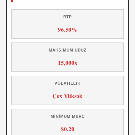
RTP
96.50%
MAKSIMUM UDUZ
15,000x
VOLATILLIK
Çox Yüksək
MINIMUM MƏRС
$0.20