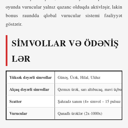
oyunda vurucular yalnız qazanc olduqda aktivləşir, lakin
bonus raundda qlobal vurucular sistemi fəaliyyət
göstərir.
SIMVOLLAR VƏ ÖDƏNIŞ
LƏR
Yüksək dəyərli simvollar
Günəş, Ürək, Hilal, Ulduz
Alçaq dəyərli simvollar
Qırmızı ürək, sarı altıbucaq, mavi üçbucaq,
Scatter
Şahzadə xanım (4+ simvol – 15 pulsuz spin
Vurucular
Qanadlı ürəklər (2x-1000x)