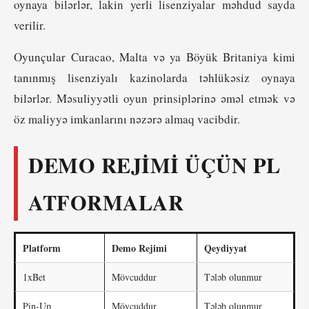
oynaya bilərlər, lakin yerli lisenziyalar məhdud sayda
verilir.
Oyunçular Curacao, Malta və ya Böyük Britaniya kimi
tanınmış lisenziyalı kazinolarda təhlükəsiz oynaya
bilərlər. Məsuliyyətli oyun prinsiplərinə əməl etmək və
öz maliyyə imkanlarını nəzərə almaq vacibdir.
DEMO REJIMI ÜÇÜN PL
ATFORMALAR
Platform
Demo Rejimi
Qeydiyyat
1xBet
Mövcuddur
Tələb olunmur
Pin-Up
Mövcuddur
Tələb olunmur