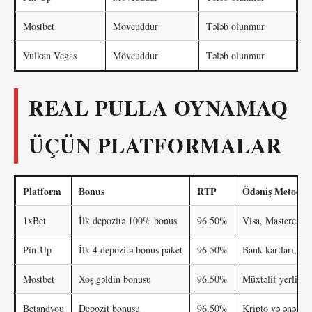
Mostbet
Mövcuddur
Tələb olunmur
Vulkan Vegas
Mövcuddur
Tələb olunmur
REAL PULLA OYNAMAQ
ÜÇÜN PLATFORMALAR
Platform
Bonus
RTP
Ödəniş Metodlar
1xBet
İlk depozitə 100% bonus
96.50%
Visa, Mastercard,
Pin-Up
İlk 4 depozitə bonus paket
96.50%
Bank kartları, ele
Mostbet
Xoş gəldin bonusu
96.50%
Müxtəlif yerli me
Betandyou
Depozit bonusu
96.50%
Kripto və ənənəv