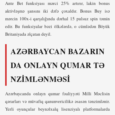
Ante Bet funksiyası mərci 25% artırır, lakin bonus
aktivləşmə şansını iki dəfə çoxaldır. Bonus Buy isə
mərcin 100x-i qarşılığında dərhal 15 pulsuz spin təmin
edir. Bu funksiyalar bəzi ölkələrdə, o cümlədən Böyük
Britaniyada əlçatan deyil.
AZƏRBAYCAN BAZARIN
DA ONLAYN QUMAR TƏ
NZIMLƏNMƏSI
Azərbaycanda onlayn qumar fəaliyyəti Milli Məclisin
qərarları və müvafiq qanunvericilikə əsasən tənzimlənir.
Yerli oyunçular beynəlxalq lisenziyalı platformalarda