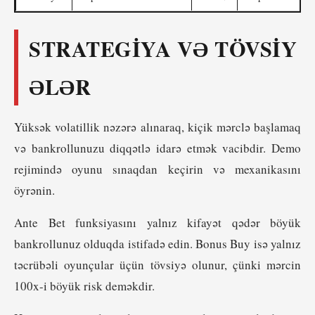
STRATEGIYA VƏ TÖVSIY
ƏLƏR
Yüksək volatillik nəzərə alınaraq, kiçik mərclə başlamaq
və bankrollunuzu diqqətlə idarə etmək vacibdir. Demo
rejimində oyunu sınaqdan keçirin və mexanikasını
öyrənin.
Ante Bet funksiyasını yalnız kifayət qədər böyük
bankrollunuz olduqda istifadə edin. Bonus Buy isə yalnız
təcrübəli oyunçular üçün tövsiyə olunur, çünki mərcin
100x-i böyük risk deməkdir.