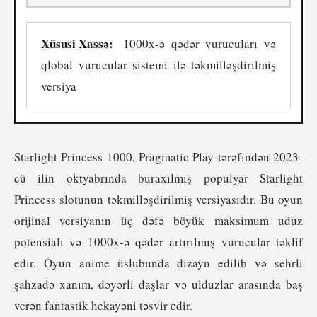
Xüsusi Xassə:
1000x-ə qədər vurucuları və
qlobal vurucular sistemi ilə təkmilləşdirilmiş
versiya
Starlight Princess 1000, Pragmatic Play tərəfindən 2023-
cü ilin oktyabrında buraxılmış populyar Starlight
Princess slotunun təkmilləşdirilmiş versiyasıdır. Bu oyun
orijinal versiyanın üç dəfə böyük maksimum uduz
potensialı və 1000x-ə qədər artırılmış vurucular təklif
edir. Oyun anime üslubunda dizayn edilib və sehrli
şahzadə xanım, dəyərli daşlar və ulduzlar arasında baş
verən fantastik hekayəni təsvir edir.