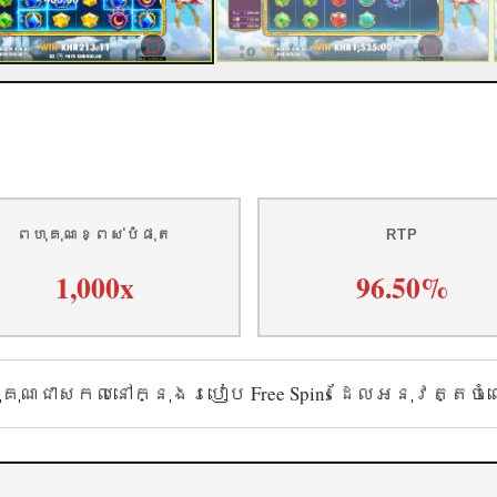
ពហុគុណខ្ពស់បំផុត
RTP
1,000x
96.50%
ុណជាសកលនៅក្នុងរបៀប Free Spins ដែលអនុវត្តចំពោ