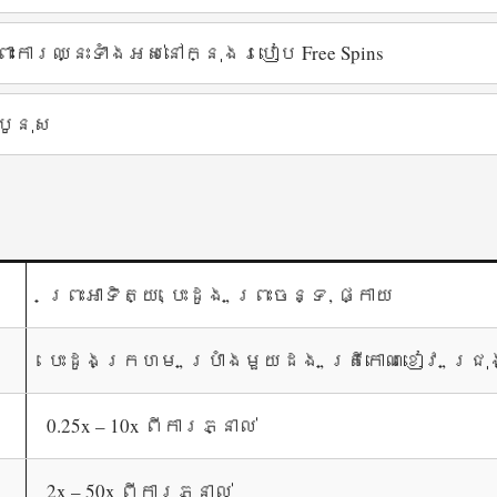
ារឈ្នះទាំងអស់នៅក្នុងរបៀប Free Spins
បូនុស
ព្រះអាទិត្យ, បេះដូង, ព្រះចន្ទ, ផ្កាយ
បេះដូងក្រហម, ប្រាំងមួយដង, ត្រីកោណខៀវ, ជ្រុ
0.25x – 10x ពីការភ្នាល់
2x – 50x ពីការភ្នាល់