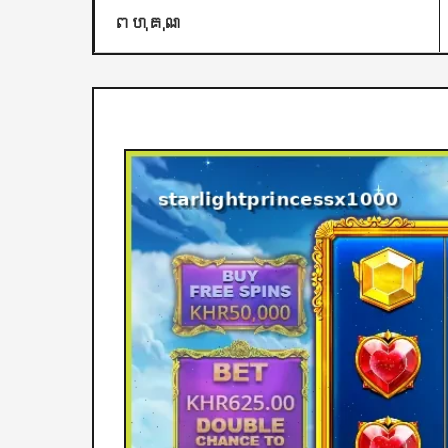
ពហុគុណ