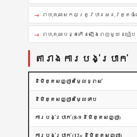
ពហុគុណសកលត្រូវបានអនុវត្តចំពោះក
ពហុគុណបន្តកើនឡើងពេញមួយរបៀប
តារាងការបង់ប្រាក់
និមិត្តសញ្ញាតម្លៃខ្ពស់
និមិត្តសញ្ញាតម្លៃទាប
ការបង់ប្រាក់ (8-9 និមិត្តសញ្ញា)
ការបង់ប្រាក់ (12+ និមិត្តសញ្ញា)