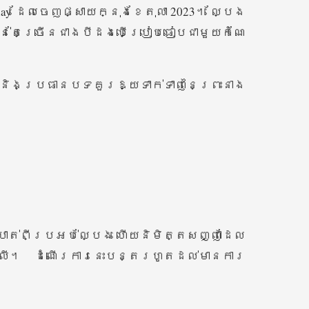
ic Play ដែលចេញផ្សាយក្នុងខែតុលា 2023។ ល្បែង
កាន់តែច្រើនជាងបីដងបើប្រៀបធៀបជាមួយកំណែ
 និងប្រធានបទគួរឱ្យទាក់ទាញនៃព្រះនាង
បាត់ពីប្រអប់ល្បែង ហើយនិមិត្តសញ្ញាដែល
ខាងលើ។ ដំណើរការនេះបន្តរហូតដល់មានការ