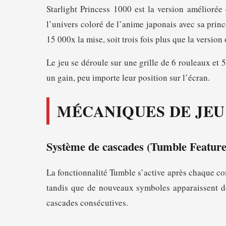
Starlight Princess 1000 est la version améliorée
l’univers coloré de l’anime japonais avec sa prin
15 000x la mise, soit trois fois plus que la version 
Le jeu se déroule sur une grille de 6 rouleaux e
un gain, peu importe leur position sur l’écran.
MÉCANIQUES DE JEU
Système de cascades (Tumble Feature
La fonctionnalité Tumble s’active après chaque co
tandis que de nouveaux symboles apparaissent de
cascades consécutives.