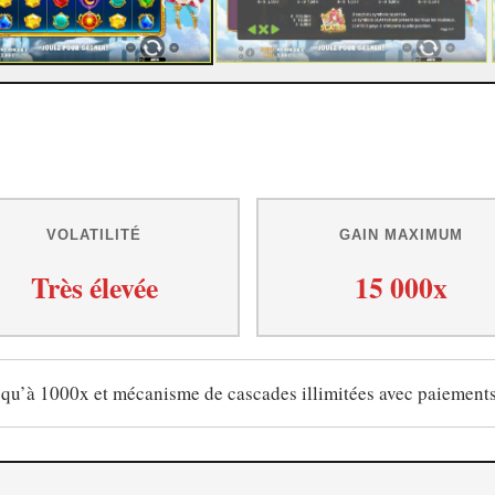
VOLATILITÉ
GAIN MAXIMUM
Très élevée
15 000x
squ’à 1000x et mécanisme de cascades illimitées avec paiements