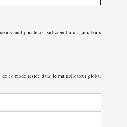
ieurs multiplicateurs participent à un gain, leurs
é de ce mode réside dans le multiplicateur global