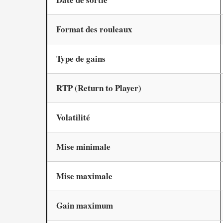
Format des rouleaux
Type de gains
RTP (Return to Player)
Volatilité
Mise minimale
Mise maximale
Gain maximum