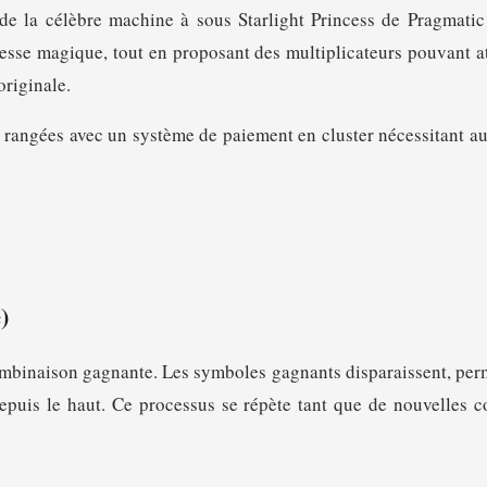
 de la célèbre machine à sous Starlight Princess de Pragmatic
cesse magique, tout en proposant des multiplicateurs pouvant 
originale.
t 5 rangées avec un système de paiement en cluster nécessitant
)
mbinaison gagnante. Les symboles gagnants disparaissent, perm
puis le haut. Ce processus se répète tant que de nouvelles c