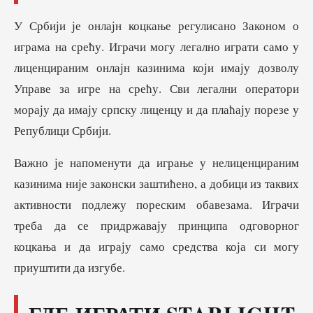
У Србији је онлајн коцкање регулисано Законом о
играма на срећу. Играчи могу легално играти само у
лиценцираним онлајн казинима који имају дозволу
Управе за игре на срећу. Сви легални оператори
морају да имају српску лиценцу и да плаћају порезе у
Републици Србији.
Важно је напоменути да играње у нелиценцираним
казинима није законски заштићено, а добици из таквих
активности подлежу пореским обавезама. Играчи
треба да се придржавају принципа одговорног
коцкања и да играју само средства која си могу
приуштити да изгубе.