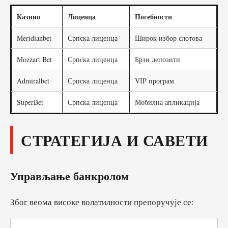
Казино
Лиценца
Посебности
Meridianbet
Српска лиценца
Широк избор слотова
Mozzart Bet
Српска лиценца
Брзи депозити
Admiralbet
Српска лиценца
VIP програм
SuperBet
Српска лиценца
Мобилна апликација
СТРАТЕГИЈА И САВЕТИ
Управљање банкролом
Због веома високе волатилности препоручује се: