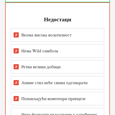
Недостаци
Веома висока волатилност
Нема Wild симбола
Ретки велики добици
Аниме стил неће свима одговарати
Понављајући коментари принцезе
Неке функције недоступне у одређеним